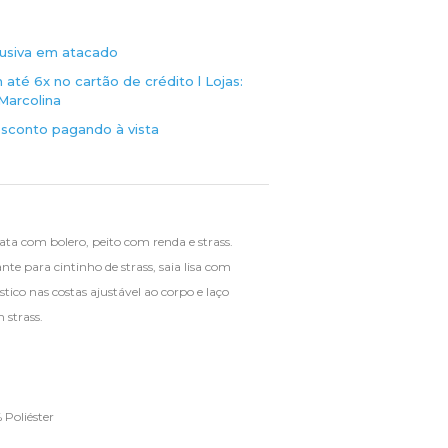
usiva em atacado
até 6x no cartão de crédito l
Lojas:
Marcolina
sconto pagando à vista
gata com bolero, peito com renda e strass.
te para cintinho de strass, saia lisa com
tico nas costas ajustável ao corpo e laço
 strass.
Poliéster