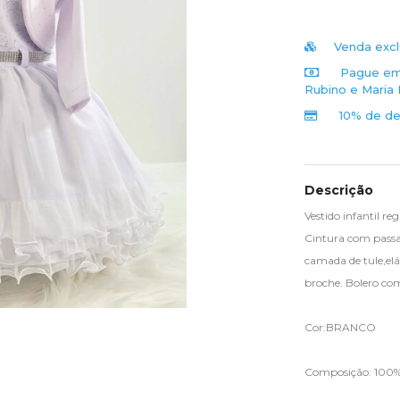
Venda excl
Pague em 
Rubino e Maria 
10% de de
Descrição
Vestido infantil re
Cintura com passan
camada de tule,elás
broche. Bolero com
Cor:BRANCO
Composição: 100% 