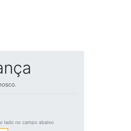
ança
nosco.
ao lado no campo abaixo