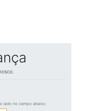
ança
nosco.
ao lado no campo abaixo