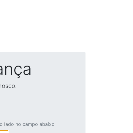
ança
nosco.
ao lado no campo abaixo