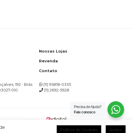
Nossas Lojas
Revenda
Contato
alves, 192 - Brás
(11) 95818-0335
03027-010
(11) 2692-5928
Precisa de Ajuda?
Fale conosco
el”
 de
Política de Cookies
Aceito