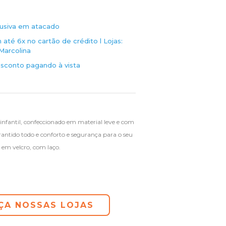
usiva em atacado
até 6x no cartão de crédito l
Lojas:
Marcolina
sconto pagando à vista
nfantil, confeccionado em material leve e com
arantido todo e conforto e segurança para o seu
l em velcro, com laço.
ÇA NOSSAS LOJAS