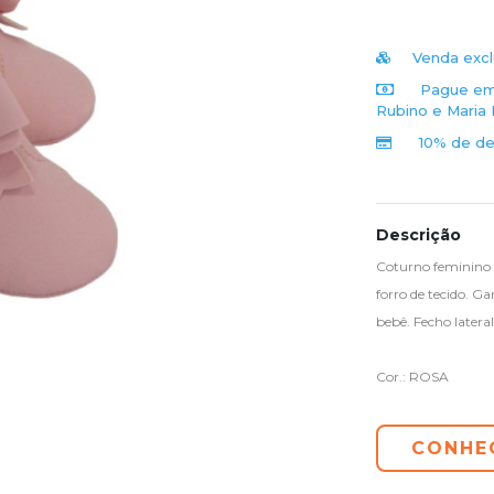
Venda excl
Pague em 
Rubino e Maria 
10% de de
Descrição
Coturno feminino i
forro de tecido. G
bebê. Fecho latera
Cor.: ROSA
CONHE