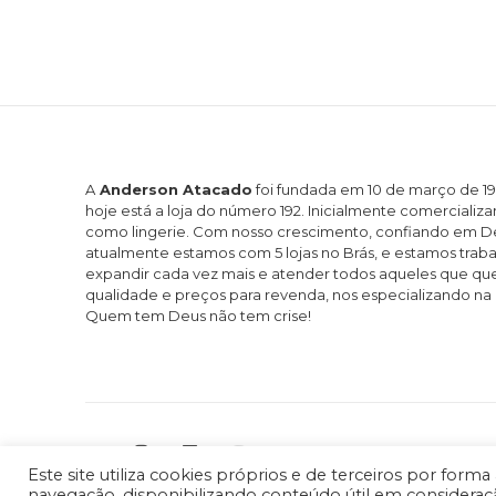
A
Anderson Atacado
foi fundada em 10 de março de 
hoje está a loja do número 192. Inicialmente comercializa
como lingerie. Com nosso crescimento, confiando em Deu
atualmente estamos com 5 lojas no Brás, e estamos tra
expandir cada vez mais e atender todos aqueles que q
qualidade e preços para revenda, nos especializando na 
Quem tem Deus não tem crise!
“Q
Este site utiliza cookies próprios e de terceiros por for
navegação, disponibilizando conteúdo útil em consideraçã