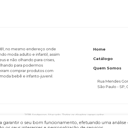
1981, no mesmo endereço onde
Home
ndo moda adulto e infantil, assim
Catálogo
s e não olhando para crises,
balhando para podermos
Quem Somos
ueiram comprar produtos com
moda bebê e infanto-juvenil.
Rua Mendes Gonç
São Paulo - SP, 
2018 Anderson Atacado. Todos os direitos reservados
uem tem Cristo não tem crise. Deus é Fi
ma a garantir o seu bom funcionamento, efetuando uma análise
o os seus interesses e personalização de serviços