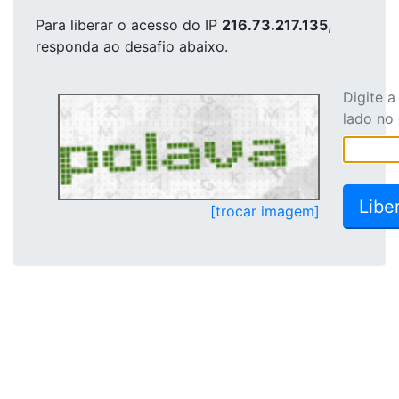
Para liberar o acesso
do IP
216.73.217.135
,
responda ao desafio abaixo.
Digite 
lado no
[trocar imagem]