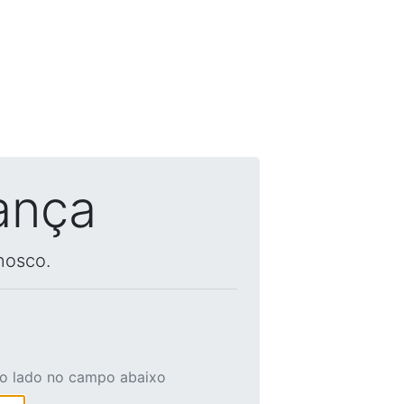
ança
nosco.
ao lado no campo abaixo