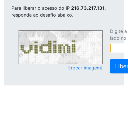
Para liberar o acesso
do IP
216.73.217.131
,
responda ao desafio abaixo.
Digite 
lado no
[trocar imagem]