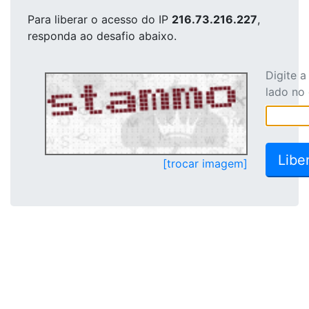
Para liberar o acesso
do IP
216.73.216.227
,
responda ao desafio abaixo.
Digite 
lado no
[trocar imagem]